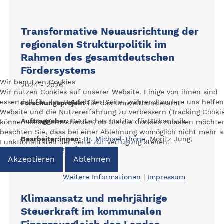
Transformative Neuausrichtung der
regionalen Strukturpolitik im
Rahmen des gesamtdeutschen
Fördersystems
Wir benutzen Cookies
2024 - 2026
Wir nutzen Cookies auf unserer Website. Einige von ihnen sind
essenziell für den Betrieb der Seite, während andere uns helfen
Forschungsprojekt
für das Umweltbundesamt
Website und die Nutzererfahrung zu verbessern (Tracking Cookie
Auftraggeber:
Deutsches Institut für Urbanistik
können selbst entscheiden, ob Sie die Cookies zulassen möchten
beachten Sie, dass bei einer Ablehnung womöglich nicht mehr a
Bearbeiter:innen:
Dr. Michael Thöne
, Moritz Jung,
Funktionalitäten der Seite zur Verfügung stehen.
Roschan Monsef
Akzeptieren
Ablehnen
Weiterlesen
Weitere Informationen
|
Impressum
Klimaansatz und mehrjährige
Steuerkraft im kommunalen