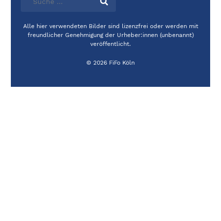
Alle hier verwendeten Bilder sind lizenzfrei oder werden mit
freundlicher Genehmigung der Urheber:innen (unbenannt)
veröffentlicht.
© 2026 FiFo Köln