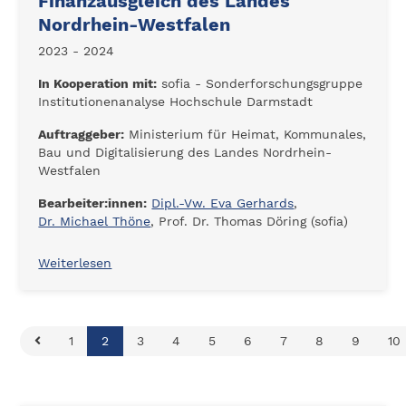
Finanzausgleich des Landes
Nordrhein-Westfalen
2023 - 2024
In Kooperation mit:
sofia - Sonderforschungsgruppe
Institutionenanalyse Hochschule Darmstadt
Auftraggeber:
Ministerium für Heimat, Kommunales,
Bau und Digitalisierung des Landes Nordrhein-
Westfalen
Bearbeiter:innen:
Dipl.-Vw. Eva Gerhards
,
Dr. Michael Thöne
, Prof. Dr. Thomas Döring (sofia)
Weiterlesen
1
2
3
4
5
6
7
8
9
10