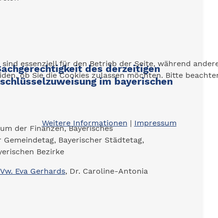
 sind essenziell für den Betrieb der Seite, während ander
achgerechtigkeit des derzeitigen
eiden, ob Sie die Cookies zulassen möchten. Bitte beacht
schlüsselzuweisung im bayerischen
Weitere Informationen
|
Impressum
ium der Finanzen, Bayerisches
r Gemeindetag, Bayerischer Städtetag,
yerischen Bezirke
-Vw. Eva Gerhards
, Dr. Caroline-Antonia