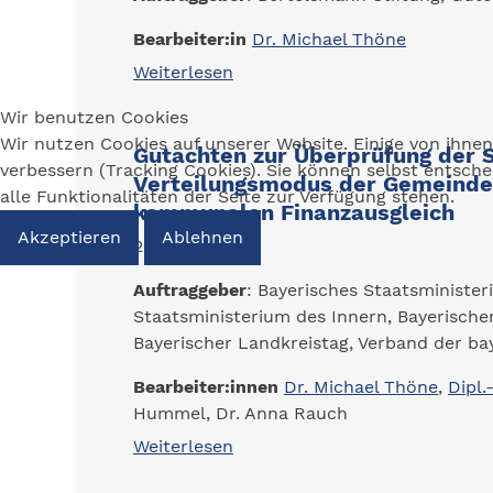
Bearbeiter:in
Dr. Michael Thöne
Weiterlesen
Wir benutzen Cookies
Wir nutzen Cookies auf unserer Website. Einige von ihnen
Gutachten zur Überprüfung der S
verbessern (Tracking Cookies). Sie können selbst entsch
Verteilungsmodus der Gemeinde
alle Funktionalitäten der Seite zur Verfügung stehen.
kommunalen Finanzausgleich
Akzeptieren
Ablehnen
2015
Auftraggeber
: Bayerisches Staatsminister
Staatsministerium des Innern, Bayerische
Bayerischer Landkreistag, Verband der ba
Bearbeiter:innen
Dr. Michael Thöne
,
Dipl.
Hummel, Dr. Anna Rauch
Weiterlesen