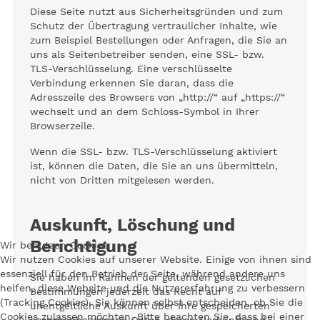
Diese Seite nutzt aus Sicherheitsgründen und zum
Schutz der Übertragung vertraulicher Inhalte, wie
zum Beispiel Bestellungen oder Anfragen, die Sie an
uns als Seitenbetreiber senden, eine SSL- bzw.
TLS-Verschlüsselung. Eine verschlüsselte
Verbindung erkennen Sie daran, dass die
Adresszeile des Browsers von „http://“ auf „https://“
wechselt und an dem Schloss-Symbol in Ihrer
Browserzeile.
Wenn die SSL- bzw. TLS-Verschlüsselung aktiviert
ist, können die Daten, die Sie an uns übermitteln,
nicht von Dritten mitgelesen werden.
Auskunft, Löschung und
Berichtigung
Wir benutzen Cookies
Wir nutzen Cookies auf unserer Website. Einige von ihnen sind
essenziell für den Betrieb der Seite, während andere uns
Sie haben im Rahmen der geltenden gesetzlichen
helfen, diese Website und die Nutzererfahrung zu verbessern
Bestimmungen jederzeit das Recht auf
(Tracking Cookies). Sie können selbst entscheiden, ob Sie die
unentgeltliche Auskunft über Ihre gespeicherten
Cookies zulassen möchten. Bitte beachten Sie, dass bei einer