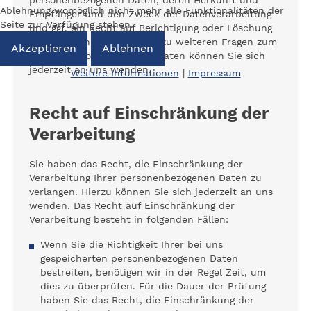
personenbezogenen Daten, deren Herkunft und
Ablehnung womöglich nicht mehr alle Funktionalitäten der
Empfänger und den Zweck der Datenverarbeitung
Seite zur Verfügung stehen.
und ggf. ein Recht auf Berichtigung oder Löschung
dieser Daten. Hierzu sowie zu weiteren Fragen zum
Akzeptieren
Ablehnen
Thema personenbezogene Daten können Sie sich
jederzeit an uns wenden.
Weitere Informationen
|
Impressum
Recht auf Einschränkung der
Verarbeitung
Sie haben das Recht, die Einschränkung der
Verarbeitung Ihrer personenbezogenen Daten zu
verlangen. Hierzu können Sie sich jederzeit an uns
wenden. Das Recht auf Einschränkung der
Verarbeitung besteht in folgenden Fällen:
Wenn Sie die Richtigkeit Ihrer bei uns
gespeicherten personenbezogenen Daten
bestreiten, benötigen wir in der Regel Zeit, um
dies zu überprüfen. Für die Dauer der Prüfung
haben Sie das Recht, die Einschränkung der