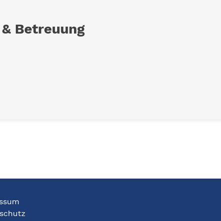
 & Betreuung
ssum
schutz