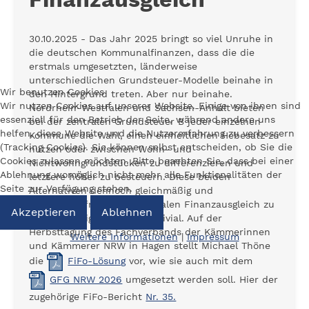
30.10.2025 - Das Jahr 2025 bringt so viel Unruhe in
die deutschen Kommunalfinanzen, dass die die
erstmals umgesetzten, länderweise
unterschiedlichen Grundsteuer-Modelle beinahe in
Wir benutzen Cookies
den Hintergrund treten. Aber nur beinahe.
Wir nutzen Cookies auf unserer Website. Einige von ihnen sind
Nordrhein-Westfalen und Sachsen-Anhalt bieten
essenziell für den Betrieb der Seite, während andere uns
bei der zentralen Grundsteuer B jeder einzelnen
helfen, diese Website und die Nutzererfahrung zu verbessern
Kommune die Wahl, einen einheitlichen Hebesatz zu
(Tracking Cookies). Sie können selbst entscheiden, ob Sie die
nutzen oder zwischen Wohn- und
Cookies zulassen möchten. Bitte beachten Sie, dass bei einer
Nichtwohngrundstücken zu differenzieren und
Ablehnung womöglich nicht mehr alle Funktionalitäten der
letztere höher zu besteuern. Diese beiden
Seite zur Verfügung stehen.
Alternativen dennoch gleichmäßig und
verzerrungsfrei im kommunalen Finanzausgleich zu
Akzeptieren
Ablehnen
berücksichtigen, ist nicht trivial. Auf der
Herbsttagung des Fachverbands der Kämmerinnen
Weitere Informationen
|
Impressum
und Kämmerer NRW in Hagen stellt Michael Thöne
die
FiFo-Lösung
vor, wie sie auch mit dem
GFG NRW 2026
umgesetzt werden soll. Hier der
zugehörige FiFo-Bericht
Nr. 35.