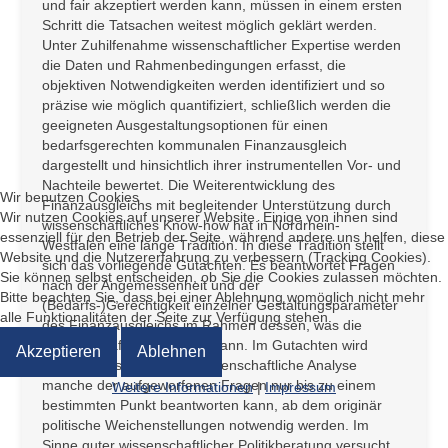
und fair akzeptiert werden kann, müssen in einem ersten
Schritt die Tatsachen weitest möglich geklärt werden.
Unter Zuhilfenahme wissenschaftlicher Expertise werden
die Daten und Rahmenbedingungen erfasst, die
objektiven Notwendigkeiten werden identifiziert und so
präzise wie möglich quantifiziert, schließlich werden die
geeigneten Ausgestaltungsoptionen für einen
bedarfsgerechten kommunalen Finanzausgleich
dargestellt und hinsichtlich ihrer instrumentellen Vor- und
Nachteile bewertet. Die Weiterentwicklung des
Wir benutzen Cookies
Finanzausgleichs mit begleitender Unterstützung durch
Wir nutzen Cookies auf unserer Website. Einige von ihnen sind
wissenschaftliches Know-how hat in Nordrhein-
essenziell für den Betrieb der Seite, während andere uns helfen, diese
Westfalen eine lange Tradition. In diese Tradition stellt
Website und die Nutzererfahrung zu verbessern (Tracking Cookies).
sich das vorliegende Gutachten. Es beantwortet Fragen
Sie können selbst entscheiden, ob Sie die Cookies zulassen möchten.
nach der Angemessenheit und der
Bitte beachten Sie, dass bei einer Ablehnung womöglich nicht mehr
(Bedarfs-)Gerechtigkeit einzelner Gestaltungsparameter
alle Funktionalitäten der Seite zur Verfügung stehen.
des Finanzausgleichs im Rahmen dessen, was die
Wissenschaft beantworten kann. Im Gutachten wird
Akzeptieren
Ablehnen
deutlich, dass die finanzwissenschaftliche Analyse
manche der aufgeworfenen Fragen nur bis zu einem
Weitere Informationen
|
Impressum
bestimmten Punkt beantworten kann, ab dem originär
politische Weichenstellungen notwendig werden. Im
Sinne guter wissenschaftlicher Politikberatung versucht