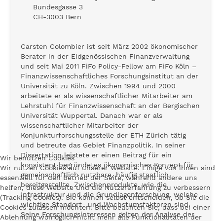
Bundesgasse 3
CH-3003 Bern
Carsten Colombier ist seit März 2002 ökonomischer
Berater in der Eidgenössischen Finanzverwaltung
und seit Mai 2011 FiFo Policy-Fellow am FiFo Köln –
Finanzwissenschaftliches Forschungsinstitut an der
Universität zu Köln. Zwischen 1994 und 2000
arbeitete er als wissenschaftlicher Mitarbeiter am
Lehrstuhl für Finanzwissenschaft an der Bergischen
Universität Wuppertal. Danach war er als
wissenschaftlicher Mitarbeiter der
Konjunkturforschungsstelle der ETH Zürich tätig
und betreute das Gebiet Finanzpolitik. In seiner
Dissertation leistete er einen Beitrag für ein
Wir benutzen Cookies
konsistent begründetes ökonomisches Konzept für
Wir nutzen Cookies auf unserer Website. Einige von ihnen sind
gemeinschaftlich nutzbare, häufig staatlich
essenziell für den Betrieb der Seite, während andere uns
bereitgestellte, Zwischenprodukte, wie die
helfen, diese Website und die Nutzererfahrung zu verbessern
Infrastruktur und die Grundlagenforschung, welche
(Tracking Cookies). Sie können selbst entscheiden, ob Sie die
wichtige Standort- und Wachstumsfaktoren sind.
Cookies zulassen möchten. Bitte beachten Sie, dass bei einer
Seine Forschungsinteressen gelten der Analyse der
Ablehnung womöglich nicht mehr alle Funktionalitäten der