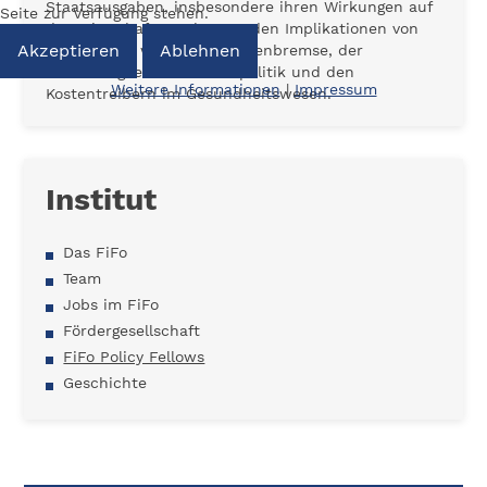
Staatsausgaben, insbesondere ihren Wirkungen auf
Seite zur Verfügung stehen.
das Wirtschaftswachstum, den Implikationen von
Akzeptieren
Ablehnen
Fiskalregeln wie der Schuldenbremse, der
Nachhaltigkeit der Finanzpolitik und den
Weitere Informationen
|
Impressum
Kostentreibern im Gesundheitswesen.
Institut
Das FiFo
Team
Jobs im FiFo
Fördergesellschaft
FiFo Policy Fellows
Geschichte