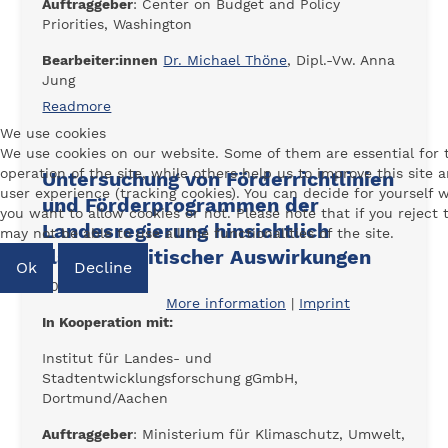
Auftraggeber
: Center on Budget and Policy
Priorities, Washington
Bearbeiter:innen
Dr. Michael Thöne
, Dipl.-Vw. Anna
Jung
Readmore
We use cookies
We use cookies on our website. Some of them are essential for 
operation of the site, while others help us to improve this site 
Untersuchung von Förderrichtlinien
user experience (tracking cookies). You can decide for yourself 
und Förderprogrammen der
you want to allow cookies or not. Please note that if you reject
Landesregierung hinsichtlich
may not be able to use all the functionalities of the site.
flächenpolitischer Auswirkungen
Ok
Decline
2011 - 2012
More information
|
Imprint
In Kooperation mit:
Institut für Landes- und
Stadtentwicklungsforschung gGmbH,
Dortmund/Aachen
Auftraggeber
: Ministerium für Klimaschutz, Umwelt,