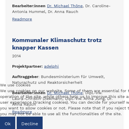
Bearbeiter:innen
Dr. Michael Thöne
, Dr. Caroline-
Antonia Hummel, Dr. Anna Rauch
Readmore
Kommunaler Klimaschutz trotz
knapper Kassen
2014
Projektpartner:
adelphi
Auftraggeber
: Bundesministerium für Umwelt,
Naturschutz und Reaktorsicherheit
We use cookies
We use cookies on our website. Some of them are essential for 
Bearbeiter:innen
Dr. Michael Thöne
, Dipl.-Vw.
operation of the site, while others help us to improve this site 
Laura-Christin Diekmann, Dipl.-Vw. Anna Jung, Dr.
user experience (tracking cookies). You can decide for yourself 
Anna Rauch
you want to allow cookies or not. Please note that if you reject
Readmore
you may not be able to use all the functionalities of the site.
Ok
Decline