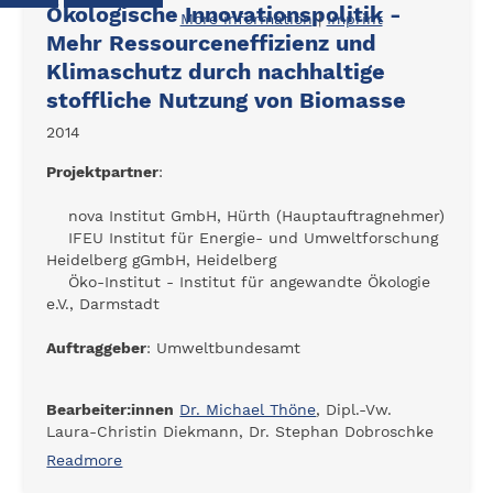
Ökologische Innovationspolitik -
More information
|
Imprint
Mehr Ressourceneffizienz und
Klimaschutz durch nachhaltige
stoffliche Nutzung von Biomasse
2014
Projektpartner
:
nova Institut GmbH, Hürth (Hauptauftragnehmer)
IFEU Institut für Energie- und Umweltforschung
Heidelberg gGmbH, Heidelberg
Öko-Institut - Institut für angewandte Ökologie
e.V., Darmstadt
Auftraggeber
: Umweltbundesamt
Bearbeiter:innen
Dr. Michael Thöne
, Dipl.-Vw.
Laura-Christin Diekmann, Dr. Stephan Dobroschke
Readmore