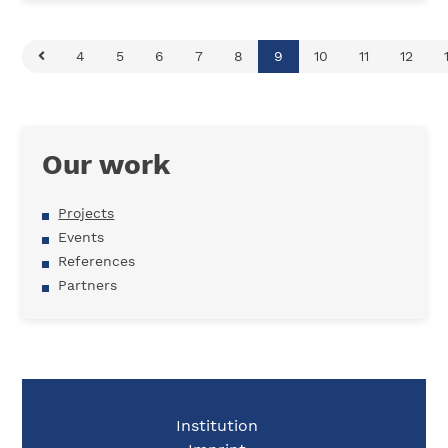
4
5
6
7
8
9
10
11
12
Our work
Projects
Events
References
Partners
Institution