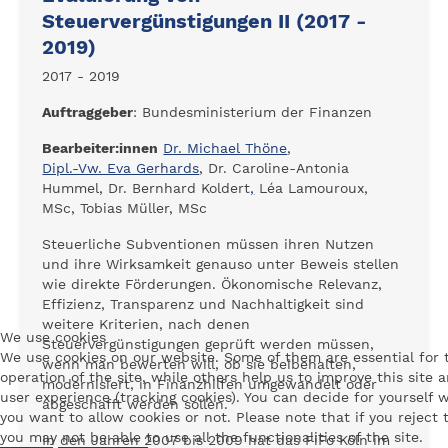
Steuervergünstigungen II (2017 -
2019)
2017 - 2019
Auftraggeber
: Bundesministerium der Finanzen
Bearbeiter:innen
Dr. Michael Thöne
,
Dipl.-Vw. Eva Gerhards
, Dr. Caroline-Antonia
Hummel, Dr. Bernhard Koldert
,
Léa Lamouroux,
MSc, Tobias Müller, MSc
Steuerliche Subventionen müssen ihren Nutzen
und ihre Wirksamkeit genauso unter Beweis stellen
wie direkte Förderungen. Ökonomische Relevanz,
Effizienz, Transparenz und Nachhaltigkeit sind
weitere Kriterien, nach denen
We use cookies
Steuervergünstigungen geprüft werden müssen,
We use cookies on our website. Some of them are essential for 
wenn man bewerten will, ob sie beibehalten,
operation of the site, while others help us to improve this site 
modernisiert, in Finanzhilfen umgewandelt oder
user experience (tracking cookies). You can decide for yourself 
abgeschafft werden sollen.
you want to allow cookies or not. Please note that if you reject
you may not be able to use all the functionalities of the site.
In den Jahren 2007 bis 2009 hat das FiFo Köln im