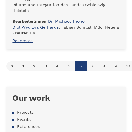
Räume und Integration des Landes Schleswig-
Holstein
Bearbeiter:innen
Dr. Michael Thöne
,
Dipl.-Vw. Eva Gerhards
, Fabian Schrogl, MSc, Helena
Kreuter, Ph.D.
Readmore
1
2
3
4
5
6
7
8
9
10
Our work
Projects
Events
References