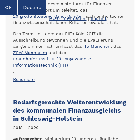
Auftrag des Bundesministeriums für Finanzen
Ok
Decline
(BMF) ein Konsortium geleitet, das
20 große Steuervergünstigungen
nach einheitlichen
More information
|
Imprint
finanzwissenschaftlichen Kriterien evaluiert hat.
Das Team, mit dem das FiFo Köln 2017 die
Ausschreibung gewonnen und die Evaluierung
aufgenommen hat, umfasst das
ifo München
, das
ZEW Mannheim
und das
Fraunhofer-Institut für Angewandte
Informationstechnik (FIT)
.
Readmore
Bedarfsgerechte Weiterentwicklung
des kommunalen Finanzausgleichs
in Schleswig-Holstein
2018 - 2020
Auftraggeber
: Ministerium für Inneres, ländliche