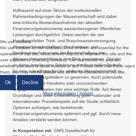
Aufbauend auf einer Skizze der institutionellen
Rahmenbedingungen der Wasserwirtschaft wird dabei
eine kritische Bestandsaufnahme der aktuellen
Finanzierungsinstrumente wasserbezogener öffentlicher
Leistungen durchgeführt. Dabei werden die vier
Handlungsfelder Trink- und Brauchwasserversorgung,
We use cookies
Abwasserbewirtschaftung, Hochwasser- und
We use cookies on our website. Some of them are essential for the
Starkregenschutz sowie die Bewirtschaftung der
operation of the site, while others help us to improve this site and the
Wasserrahmenrichtlinie in den Blick genommen. Ziel ist
user experience (tracking cookies). You can decide for yourself
es dabei jeweils, eine Schätzung der finanziellen Bedarfe
whether you want to allow cookies or not. Please note that if you reject
für eine zukunftstaugleiche resiliente Wasserwirtschaft in
them, you may not be able to use all the functionalities of the site.
den vier Handlungsfeldern zu gewinnen. Auch potenzielle
Ok
Decline
Kosten des Nicht-Handelns oder unzureichenden
Engagements spielen hier eine wichtige Rolle. Auf dieser
More information
|
Imprint
Grundlage und unter Einbeziehung guter nationaler und
internationaler Praxisbeispiele soll die Studie schließlich
Optionen aufzeigen, wie bestehende
Finanzierungsinstrumente optimiert und ggf. durch neue
Ansätze verstärkt werden können.
in Kooperation mit
: GWS Gesellschaft für