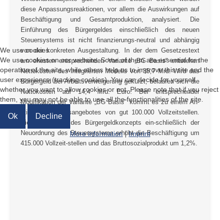
diese Anpassungsreaktionen, vor allem die Auswirkungen auf
Beschäftigung und Gesamtproduktion, analysiert. Die
Einführung des Bürgergeldes einschließlich des neuen
Steuersystems ist nicht finanzierungs-neutral und abhängig
We use cookies
von der konkreten Ausgestaltung. In der dem Gesetzestext
We use cookies on our website. Some of them are essential for the
am ehesten entsprechenden Variante „BG Basis" entstehen
operation of the site, while others help us to improve this site and the
Nettokosten des integrierten Modells von 35,7 Mrd. Wird das
user experience (tracking cookies). You can decide for yourself
Bürgergeld bei Arbeitsverweigerung gekürzt, belaufen sich die
whether you want to allow cookies or not. Please note that if you reject
Nettokosten auf 14,4 Mrd. Euro. Bei entsprechender
them, you may not be able to use all the functionalities of the site.
Modifikation der Variante „BG Basis" kommt es zu einem An-
stieg des Arbeitsangebotes von gut 100.000 Vollzeitstellen.
Ok
Decline
Die Umsetzung des Bürgergeldkonzepts ein-schließlich der
Neuordnung des Steuersystems erhöht die Beschäftigung um
More information
|
Imprint
415.000 Vollzeit-stellen und das Bruttosozialprodukt um 1,2%.