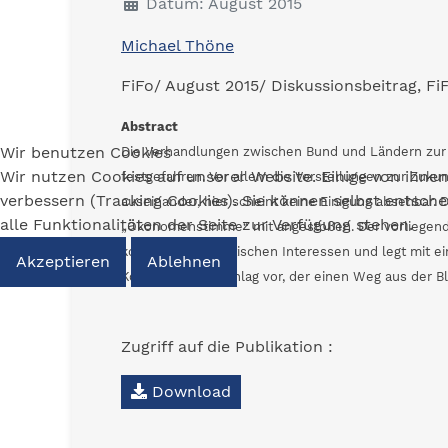
Datum: August 2015
Michael Thöne
FiFo/ August 2015/ Diskussionsbeitrag, Fi
Abstract
Wir benutzen Cookies
Die Verhandlungen zwischen Bund und Ländern zur 
Wir nutzen Cookies auf unserer Website. Einige von ihnen
festgefahren. Vor allem die Vorstellungen zur Zuk
verbessern (Tracking Cookies). Sie können selbst entsch
auseinander, hier scheint keine Einigung absehbar. 
alle Funktionalitäten der Seite zur Verfügung stehen.
„Ökonomenstimme“ mit angestoßen. Der vorliegende B
kontroversen politischen Interessen und legt mit e
Akzeptieren
Ablehnen
Kompromissvorschlag vor, der einen Weg aus der B
Zugriff auf die Publikation :
Download