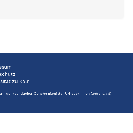
ssum
schutz
sität zu Köln
den mit freundlicher Genehmigung der Urheber:innen (unbenannt)