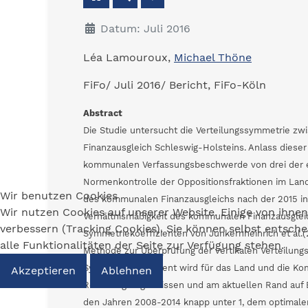
Datum: Juli 2016
Léa Lamouroux,
Michael Thöne
FiFo/ Juli 2016/ Bericht, FiFo-Köln
Abstract
Die Studie untersucht die Verteilungssymmetrie
Finanzausgleich Schleswig-Holsteins. Anlass dieser
kommunalen Verfassungsbeschwerde von drei der el
Normenkontrolle der Oppositionsfraktionen im Land
Wir benutzen Cookies
des kommunalen Finanzausgleichs nach der 2015 in 
Wir nutzen Cookies auf unserer Website. Einige von ihnen
Verhältnismäßigkeit des kommunalen Finanzausglei
verbessern (Tracking Cookies). Sie können selbst entsch
Symmetriekoeffizienten von Junkernheinrich et al.(2
alle Funktionalitäten der Seite zur Verfügung stehen.
Methode zur Überprüfung der vertikalen Verteilung
Symmetriekoeffizient wird für das Land und die K
Akzeptieren
Ablehnen
Rechnungsergebnissen und am aktuellen Rand auf Bas
den Jahren 2008-2014 knapp unter 1, dem optimalen,