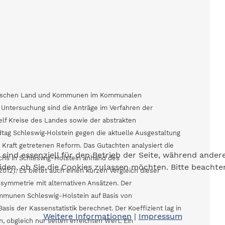
 zwischen Land und Kommunen im Kommunalen
 Untersuchung sind die Anträge im Verfahren der
f Kreise des Landes sowie der abstrakten
tag Schleswig‐Holstein gegen die aktuelle Ausgestaltung
Kraft getretenen Reform. Das Gutachten analysiert die
 sind essenziell für den Betrieb der Seite, während ander
chs in Schleswig-Holstein anhand des
eiden, ob Sie die Cookies zulassen möchten. Bitte beacht
012). Es bietet auch einen kurzen Vergleich dieser
ssymmetrie mit alternativen Ansätzen. Der
ommunen Schleswig-Holstein auf Basis von
is der Kassenstatistik berechnet. Der Koeffizient lag in
Weitere Informationen
|
Impressum
 obgleich nur selten erreichten Wert. Ein