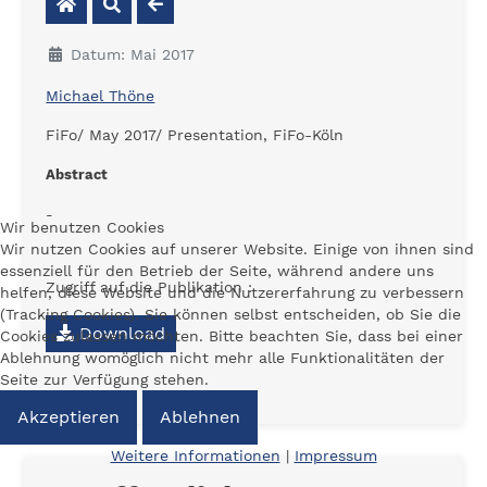
Datum: Mai 2017
Michael Thöne
FiFo/ May 2017/ Presentation, FiFo-Köln
Abstract
-
Wir benutzen Cookies
Wir nutzen Cookies auf unserer Website. Einige von ihnen sind
essenziell für den Betrieb der Seite, während andere uns
Zugriff auf die Publikation :
helfen, diese Website und die Nutzererfahrung zu verbessern
(Tracking Cookies). Sie können selbst entscheiden, ob Sie die
Download
Cookies zulassen möchten. Bitte beachten Sie, dass bei einer
Ablehnung womöglich nicht mehr alle Funktionalitäten der
Seite zur Verfügung stehen.
Akzeptieren
Ablehnen
Weitere Informationen
|
Impressum