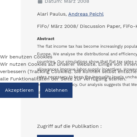
Datum: März 2008
Alari Paulus,
Andreas Peichl
FiFo/ März 2008/ Discussion Paper, FiFo-
Abstract
The flat income tax has become increasingly popular
Europe. We analyse the distributional and efficienc
Wir benutzen Cookies
countries. Our simulations show that flat tax rates r
Wir nutzen Cookies auf unserer Website. Einige von ihnen
allowances improve labor supply incentives. However,
verbessern (Tracking Cookies). Sie können selbst entsch
rates necessary to keep the inequality levels uncha
alle Funktionalitäten der Seite zur Verfügung stehen.
equity and efficiency. Our analysis suggests that Me
Akzeptieren
Ablehnen
taxes.
Zugriff auf die Publikation :