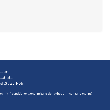
ssum
schutz
sität zu Köln
den mit freundlicher Genehmigung der Urheber:innen (unbenannt)