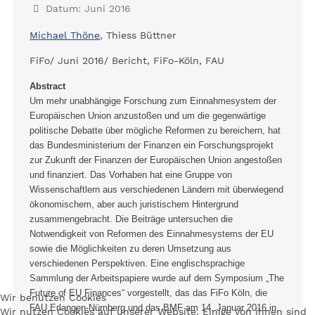
Datum: Juni 2016
Michael Thöne
, Thiess Büttner
FiFo/ Juni 2016/ Bericht, FiFo-Köln, FAU
Abstract
Um mehr unabhängige Forschung zum Einnahmesystem der
Europäischen Union anzustoßen und um die gegenwärtige
politische Debatte über mögliche Reformen zu bereichern, hat
das Bundesministerium der Finanzen ein Forschungsprojekt
zur Zukunft der Finanzen der Europäischen Union angestoßen
und finanziert. Das Vorhaben hat eine Gruppe von
Wissenschaftlern aus verschiedenen Ländern mit überwiegend
ökonomischem, aber auch juristischem Hintergrund
zusammengebracht. Die Beiträge untersuchen die
Notwendigkeit von Reformen des Einnahmesystems der EU
sowie die Möglichkeiten zu deren Umsetzung aus
verschiedenen Perspektiven. Eine englischsprachige
Sammlung der Arbeitspapiere wurde auf dem Symposium „The
Future of EU Finances“ vorgestellt, das das FiFo Köln, die
Wir benutzen Cookies
FAU Erlangen-Nürnberg und das BMF am 14. Januar 2016 in
Wir nutzen Cookies auf unserer Website. Einige von ihnen sind