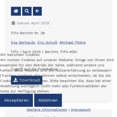
Datum: April 2025
FiFo Bericht Nr. 36
Eva Gerhards
,
Eric Schuß
,
Michael Thöne
FiFo / April 2025 / Bericht, FiFo-Köln
Wir benutzen Cookies
Wir nutzen Cookies auf unserer Website. Einige von ihnen sind
essenziell für den Betrieb der Seite, während andere uns
Zugriff auf die Publikation :
helfen, diese Website und die Nutzererfahrung zu verbessern
(Tracking Cookies). Sie können selbst entscheiden, ob Sie die
Download
Cookies zulassen möchten. Bitte beachten Sie, dass bei einer
Ablehnung womöglich nicht mehr alle Funktionalitäten der
Seite zur Verfügung stehen.
Akzeptieren
Ablehnen
Weitere Informationen
|
Impressum